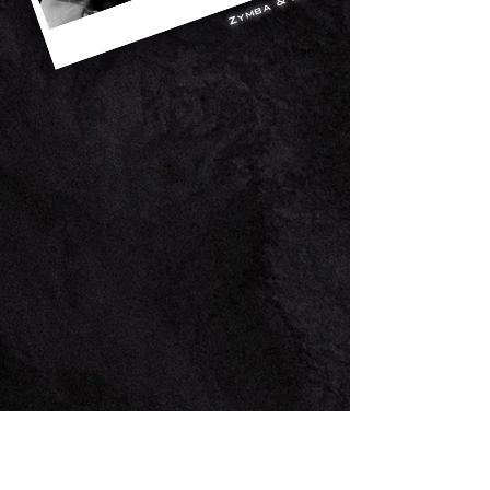
Zymba & akay
1986zig